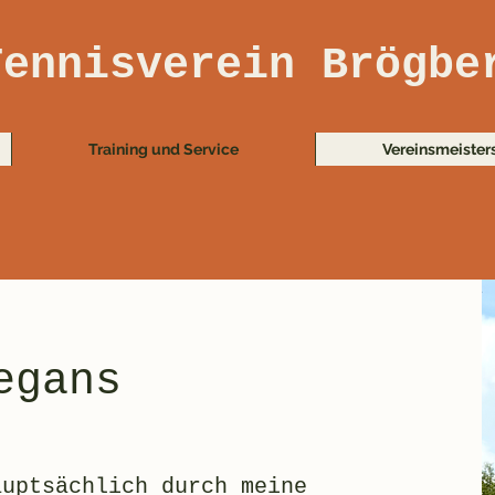
Tennisverein Brögbe
Training und Service
Vereinsmeister
egans
auptsächlich durch meine