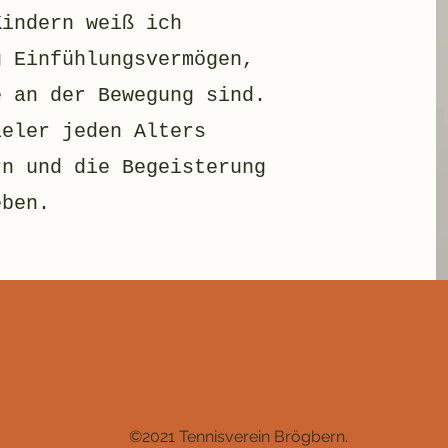
Kindern weiß ich
g Einfühlungsvermögen,
e an der Bewegung sind.
ieler jeden Alters
rn und die Begeisterung
eben.
©2021 Tennisverein Brögbern.